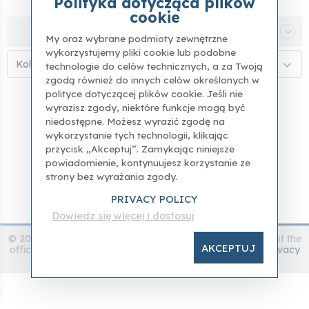
Polityka dotycząca plików
cookie
Filtra
My oraz wybrane podmioty zewnętrzne
wykorzystujemy pliki cookie lub podobne
Kolejność alfabetyczna (A–Z)
technologie do celów technicznych, a za Twoją
zgodą również do innych celów określonych w
polityce dotyczącej plików cookie. Jeśli nie
wyrazisz zgody, niektóre funkcje mogą być
niedostępne. Możesz wyrazić zgodę na
wykorzystanie tych technologii, klikając
przycisk „Akceptuj”. Zamykając niniejsze
powiadomienie, kontynuujesz korzystanie ze
strony bez wyrażania zgody.
PRIVACY POLICY
Dowiedz się więcej i dostosuj
© 2024 accademia.gallery - All rights reserved - this it is not the
AKCEPTUJ
official website of the Accademia Gallery -
Disclamer
-
Privacy
Policy