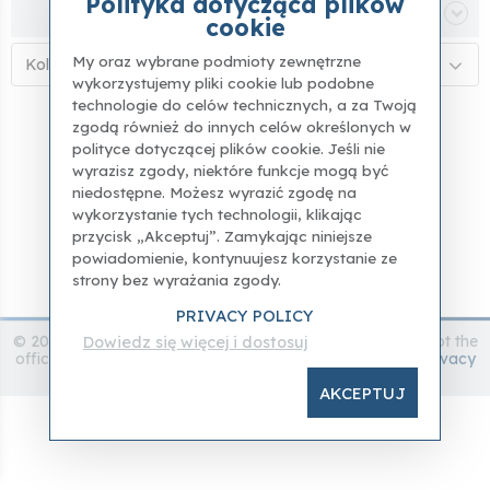
Polityka dotycząca plików
Filtra
cookie
My oraz wybrane podmioty zewnętrzne
Kolejność alfabetyczna (A–Z)
wykorzystujemy pliki cookie lub podobne
technologie do celów technicznych, a za Twoją
zgodą również do innych celów określonych w
polityce dotyczącej plików cookie. Jeśli nie
wyrazisz zgody, niektóre funkcje mogą być
niedostępne. Możesz wyrazić zgodę na
wykorzystanie tych technologii, klikając
przycisk „Akceptuj”. Zamykając niniejsze
powiadomienie, kontynuujesz korzystanie ze
strony bez wyrażania zgody.
PRIVACY POLICY
© 2024 accademia.gallery - All rights reserved - this it is not the
Dowiedz się więcej i dostosuj
official website of the Accademia Gallery -
Disclamer
-
Privacy
Policy
AKCEPTUJ