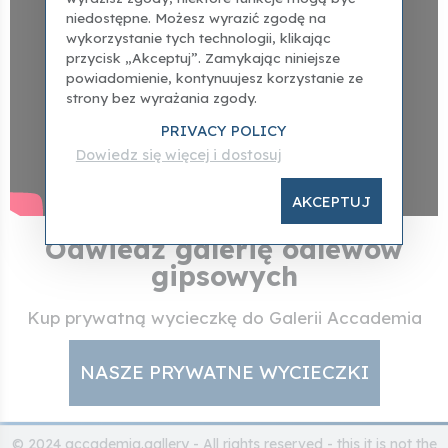
niedostępne. Możesz wyrazić zgodę na
wykorzystanie tych technologii, klikając
przycisk „Akceptuj”. Zamykając niniejsze
powiadomienie, kontynuujesz korzystanie ze
strony bez wyrażania zgody.
PRIVACY POLICY
Dowiedz się więcej i dostosuj
AKCEPTUJ
Odwiedź galerię odlewów
gipsowych
Kup prywatną wycieczkę do Galerii Accademia
NASZE PRYWATNE WYCIECZKI
© 2024 accademia.gallery - All rights reserved - this it is not the