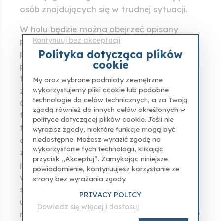
osób znajdujących się w trudnej sytuacji.
W holu będzie można obejrzeć opisany
Kontynuuj bez akceptacji
powyżej, bardzo urzekający film wideo,
Polityka dotycząca plików
pokazujący kolejno, z wielką dokładnością i
cookie
podążając słowo w słowo za etapami
techniki malowania temperą panelową
My oraz wybrane podmioty zewnętrzne
wykorzystujemy pliki cookie lub podobne
zgodnie z "Księgą sztuki" Cennino
technologie do celów technicznych, a za Twoją
Cenniniego u schyłku XIV wieku
zgodą również do innych celów określonych w
florenckiego malarza i miniaturzysty. Ten
polityce dotyczącej plików cookie. Jeśli nie
film wyjaśnia, jak powstaje mały model
wyrazisz zgody, niektóre funkcje mogą być
niedostępne. Możesz wyrazić zgodę na
ołtarza, od przygotowania drewna i
wykorzystanie tych technologii, klikając
złocenia po końcowe malowanie temperą
przycisk „Akceptuj”. Zamykając niniejsze
jajową. Termin poliptyk (z greckiego polu -
powiadomienie, kontynuujesz korzystanie ze
wiele i ptyche - fałdy) odnosi się do obrazu
strony bez wyrażania zgody.
składającego się z kilku malowanych paneli
PRIVACY POLICY
ułożonych razem w jednej kompozycji
Dowiedz się więcej i dostosuj
ramowej. Gdy dzieło jest podzielone na trzy