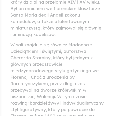
który działał na przełomie XIV i XV wieku.
Był on mnichem we florenckim klasztorze
Santa Maria degli Angeli zakonu
kamedułów, a także utalentowanym
miniaturzystą, który zajmował się głównie
iluminacją kodeksów.
W sali znajduje się również Madonna z
Dzieciątkiem i świętymi, autorstwa
Gherardo Starniny, który był jednym z
głównych przedstawicieli
międzynarodowego stylu gotyckiego we
Florencji. Choć z urodzenia był
florentyńczykiem, przez długi czas
przebywał na dworze królewskim w
hiszpańskiej Walencji. W tym czasie
rozwinął bardziej żywy i indywidualistyczny
styl figuratywny, który po powrocie do
Florencji tuż po 1400 roku wywarł silny