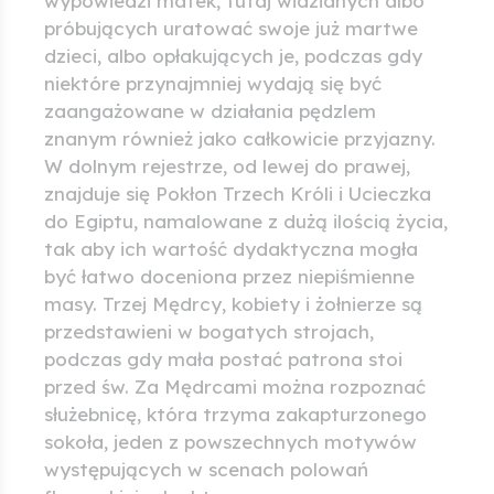
wypowiedzi matek, tutaj widzianych albo
próbujących uratować swoje już martwe
dzieci, albo opłakujących je, podczas gdy
niektóre przynajmniej wydają się być
zaangażowane w działania pędzlem
znanym również jako całkowicie przyjazny.
W dolnym rejestrze, od lewej do prawej,
znajduje się Pokłon Trzech Króli i Ucieczka
do Egiptu, namalowane z dużą ilością życia,
tak aby ich wartość dydaktyczna mogła
być łatwo doceniona przez niepiśmienne
masy. Trzej Mędrcy, kobiety i żołnierze są
przedstawieni w bogatych strojach,
podczas gdy mała postać patrona stoi
przed św. Za Mędrcami można rozpoznać
służebnicę, która trzyma zakapturzonego
sokoła, jeden z powszechnych motywów
występujących w scenach polowań