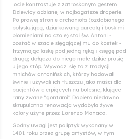
locie kontrastuje z zatroskanym gestem
Dziewicy odzianej w najbogatsze draperie.
Po prawej stronie archanioła (ozdobionego
połyskującą, dziurkowaną aureolą i boskimi
płomieniami na czole) stoi św. Antoni -
postać w szacie sięgającej mu do kostek -
trzymając laskę pod jedną ręką i księgę pod
drugą; dołącza do niego małe dzikie prosię
u jego stóp. Wywodzi się to z tradycji
mnichów antonińskich, którzy hodowali
świnie i używali ich tłuszczu jako maści dla
pacjentów cierpiących na bolesne, kłujące
rany zwane "gontami" Dopiero niedawno
skrupulatna renowacja wydobyła żywe
kolory użyte przez Lorenzo Monaco.
Godny uwagi jest poliptyk wykonany w
1401 roku przez grupę artystów, w tym