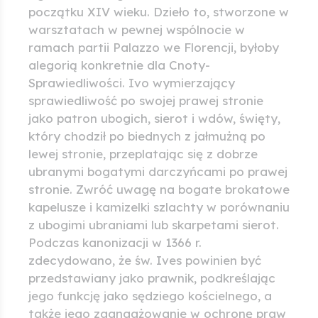
początku XIV wieku. Dzieło to, stworzone w
warsztatach w pewnej wspólnocie w
ramach partii Palazzo we Florencji, byłoby
alegorią konkretnie dla Cnoty-
Sprawiedliwości. Ivo wymierzający
sprawiedliwość po swojej prawej stronie
jako patron ubogich, sierot i wdów, święty,
który chodził po biednych z jałmużną po
lewej stronie, przeplatając się z dobrze
ubranymi bogatymi darczyńcami po prawej
stronie. Zwróć uwagę na bogate brokatowe
kapelusze i kamizelki szlachty w porównaniu
z ubogimi ubraniami lub skarpetami sierot.
Podczas kanonizacji w 1366 r.
zdecydowano, że św. Ives powinien być
przedstawiany jako prawnik, podkreślając
jego funkcję jako sędziego kościelnego, a
także jego zaangażowanie w ochronę praw