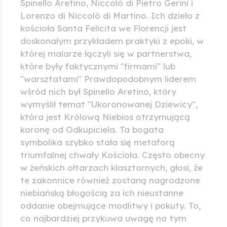
Spinello Aretino, Niccolò di Pietro Gerini i
Lorenzo di Niccolò di Martino. Ich dzieło z
kościoła Santa Felicita we Florencji jest
doskonałym przykładem praktyki z epoki, w
której malarze łączyli się w partnerstwa,
które były faktycznymi "firmami" lub
"warsztatami" Prawdopodobnym liderem
wśród nich był Spinello Aretino, który
wymyślił temat "Ukoronowanej Dziewicy",
która jest Królową Niebios otrzymującą
koronę od Odkupiciela. Ta bogata
symbolika szybko stała się metaforą
triumfalnej chwały Kościoła. Często obecny
w żeńskich ołtarzach klasztornych, głosi, że
te zakonnice również zostaną nagrodzone
niebiańską błogością za ich nieustanne
oddanie obejmujące modlitwy i pokuty. To,
co najbardziej przykuwa uwagę na tym