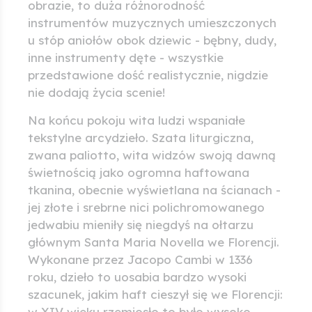
obrazie, to duża różnorodność
instrumentów muzycznych umieszczonych
u stóp aniołów obok dziewic - bębny, dudy,
inne instrumenty dęte - wszystkie
przedstawione dość realistycznie, nigdzie
nie dodają życia scenie!
Na końcu pokoju wita ludzi wspaniałe
tekstylne arcydzieło. Szata liturgiczna,
zwana paliotto, wita widzów swoją dawną
świetnością jako ogromna haftowana
tkanina, obecnie wyświetlana na ścianach -
jej złote i srebrne nici polichromowanego
jedwabiu mieniły się niegdyś na ołtarzu
głównym Santa Maria Novella we Florencji.
Wykonane przez Jacopo Cambi w 1336
roku, dzieło to uosabia bardzo wysoki
szacunek, jakim haft cieszył się we Florencji:
w XIV wieku rzemiosło to było wysoko