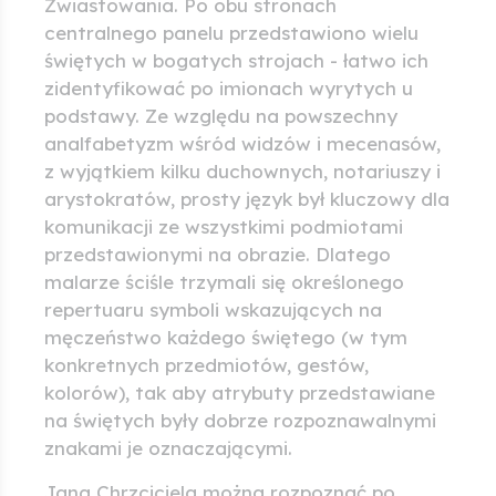
Zwiastowania. Po obu stronach
centralnego panelu przedstawiono wielu
świętych w bogatych strojach - łatwo ich
zidentyfikować po imionach wyrytych u
podstawy. Ze względu na powszechny
analfabetyzm wśród widzów i mecenasów,
z wyjątkiem kilku duchownych, notariuszy i
arystokratów, prosty język był kluczowy dla
komunikacji ze wszystkimi podmiotami
przedstawionymi na obrazie. Dlatego
malarze ściśle trzymali się określonego
repertuaru symboli wskazujących na
męczeństwo każdego świętego (w tym
konkretnych przedmiotów, gestów,
kolorów), tak aby atrybuty przedstawiane
na świętych były dobrze rozpoznawalnymi
znakami je oznaczającymi.
Jana Chrzciciela można rozpoznać po