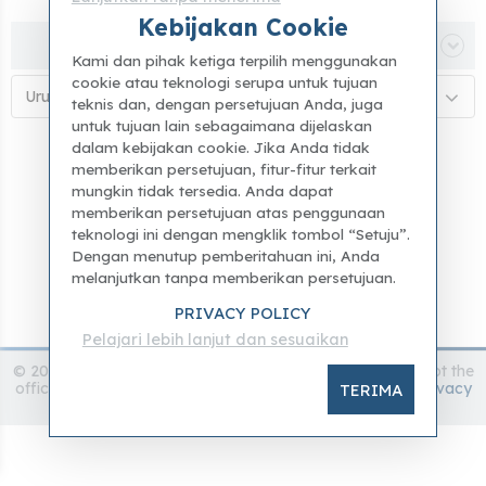
Kebijakan Cookie
Filtra
Kami dan pihak ketiga terpilih menggunakan
cookie atau teknologi serupa untuk tujuan
Urutan abjad (A–Z)
teknis dan, dengan persetujuan Anda, juga
untuk tujuan lain sebagaimana dijelaskan
dalam kebijakan cookie. Jika Anda tidak
memberikan persetujuan, fitur-fitur terkait
mungkin tidak tersedia. Anda dapat
memberikan persetujuan atas penggunaan
teknologi ini dengan mengklik tombol “Setuju”.
Dengan menutup pemberitahuan ini, Anda
melanjutkan tanpa memberikan persetujuan.
PRIVACY POLICY
Pelajari lebih lanjut dan sesuaikan
© 2024 accademia.gallery - All rights reserved - this it is not the
official website of the Accademia Gallery -
Disclamer
-
Privacy
TERIMA
Policy