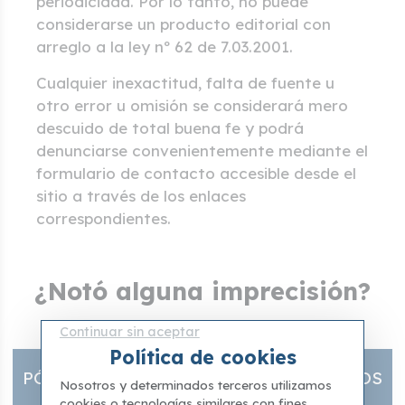
periodicidad. Por lo tanto, no puede
considerarse un producto editorial con
arreglo a la ley nº 62 de 7.03.2001.
Cualquier inexactitud, falta de fuente u
otro error u omisión se considerará mero
descuido de total buena fe y podrá
denunciarse convenientemente mediante el
formulario de contacto accesible desde el
sitio a través de los enlaces
correspondientes.
¿Notó alguna imprecisión?
Díganoslo y haremos todo lo posible
Continuar sin aceptar
Política de cookies
PÓNGASE EN CONTACTO CON NOSOTROS
Nosotros y determinados terceros utilizamos
cookies o tecnologías similares con fines