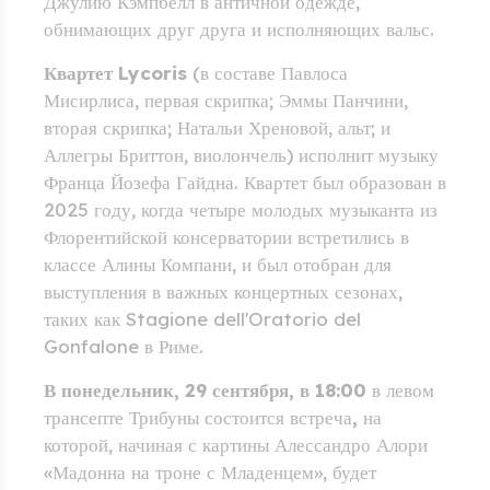
Джулию Кэмпбелл в античной одежде,
обнимающих друг друга и исполняющих вальс.
Квартет Lycoris
(в составе Павлоса
Мисирлиса, первая скрипка; Эммы Панчини,
вторая скрипка; Натальи Хреновой, альт; и
Аллегры Бриттон, виолончель) исполнит музыку
Франца Йозефа Гайдна. Квартет был образован в
2025 году, когда четыре молодых музыканта из
Флорентийской консерватории встретились в
классе Алины Компани, и был отобран для
выступления в важных концертных сезонах,
таких как Stagione dell'Oratorio del
Gonfalone в Риме.
В понедельник, 29 сентября, в 18:00
в левом
трансепте Трибуны состоится встреча
,
на
которой, начиная с картины Алессандро Алори
«Мадонна на троне с Младенцем», будет