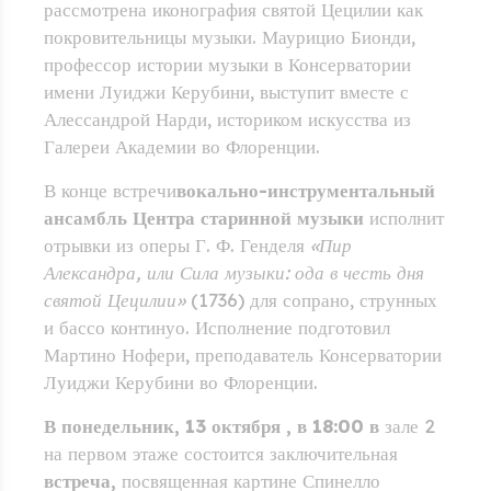
рассмотрена иконография святой Цецилии как
покровительницы музыки. Маурицио Бионди,
профессор истории музыки в Консерватории
имени Луиджи Керубини, выступит вместе с
Алессандрой Нарди, историком искусства из
Галереи Академии во Флоренции.
В конце встречи
вокально-инструментальный
ансамбль Центра старинной музыки
исполнит
отрывки из оперы Г. Ф. Генделя
«Пир
Александра, или Сила музыки: ода в честь дня
святой Цецилии»
(1736) для сопрано, струнных
и бассо континуо. Исполнение подготовил
Мартино Нофери, преподаватель Консерватории
Луиджи Керубини во Флоренции.
В понедельник, 13 октября
,
в 18:00 в
зале 2
на первом этаже состоится заключительная
встреча,
посвященная картине Спинелло