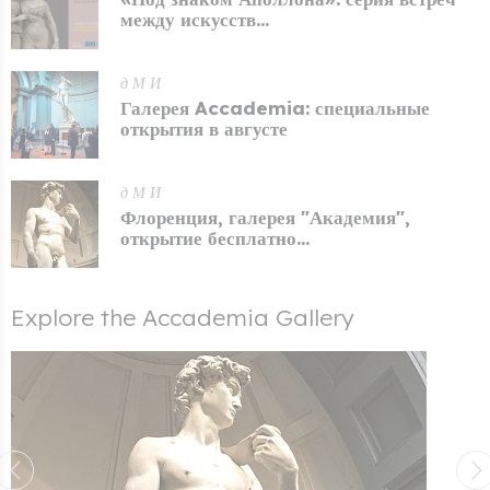
между искусств...
д М И
Галерея Accademia: специальные
открытия в августе
д М И
Флоренция, галерея "Академия",
открытие бесплатно...
Explore the Accademia Gallery