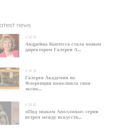
atest news
д М И
Андрейна Контесса стала новым
директором Галереи А...
д М И
Галерея Академии во
Флоренции пополнила свои
экспо...
д М И
«Под знаком Аполлона»: серия
встреч между искусств...