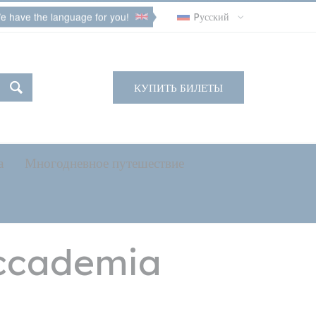
e have the language for you!
Pусский
КУПИТЬ БИЛЕТЫ
а
Многодневное путешествие
Accademia