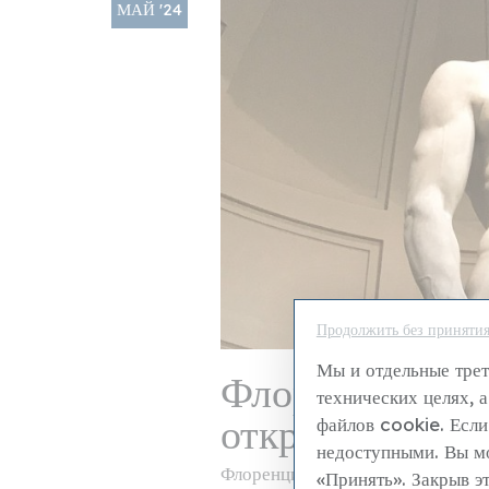
МАЙ '24
Продолжить без приняти
Мы и отдельные трет
Флоренция, га
технических целях, а
открытие бесп
файлов cookie. Если
недоступными. Вы мо
Флоренция, 30 мая 2024 года - 
«Принять». Закрыв эт