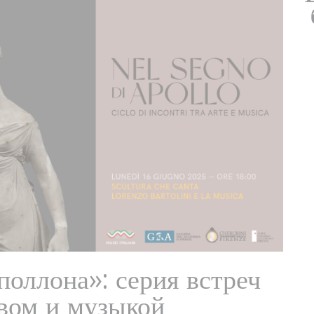
поллона»: серия встреч
вом и музыкой