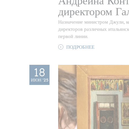
Андрейна Конт
директором Га
Назначение министром Джули, к
директоров различных итальянск
первой линии.
ПОДРОБНЕЕ
18
ИЮН '25