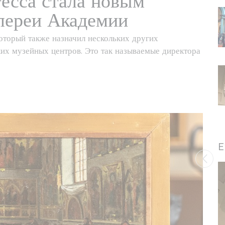
есса стала новым
лереи Академии
оторый также назначил нескольких других
их музейных центров. Это так называемые директора
E