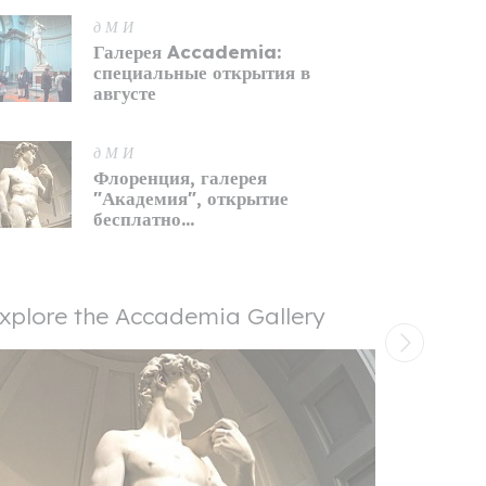
д М И
Галерея Accademia:
специальные открытия в
августе
д М И
Флоренция, галерея
"Академия", открытие
бесплатно...
xplore the Accademia Gallery