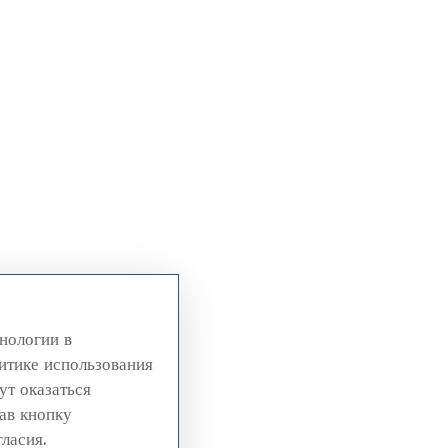
нологии в
литике использования
ут оказаться
ав кнопку
ласия.