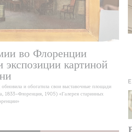
мии во Флоренции
и экспозиции картиной
ани
E
 обновила и обогатила свои выставочные площади
а, 1833–Флоренция, 1905) «Галерея старинных
оренции»