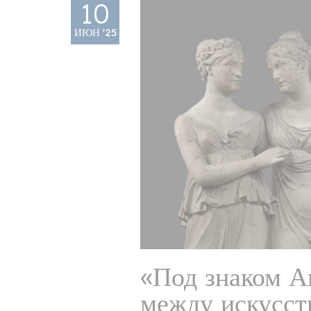
10
ИЮН '25
«Под знаком А
между искусст