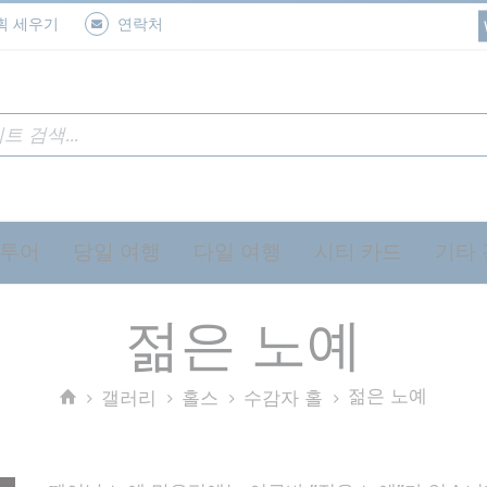
획 세우기
연락처
 투어
당일 여행
다일 여행
시티 카드
기타
젊은 노예
젊은 노예
갤러리
홀스
수감자 홀