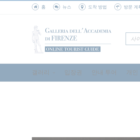
홈
뉴스
도착 방법
방문 계
플래스터 캐스트 갤러리
후기 고딕 양식의 홀
콜로소 홀
수감자 홀
오르카냐의 방
파치노의 방
지오토의 방
음악 악기
트리뷴
갤러리
입장권
안내 투어
개인
방문 계획 세우기
홀스
미켈란젤로의 다비드