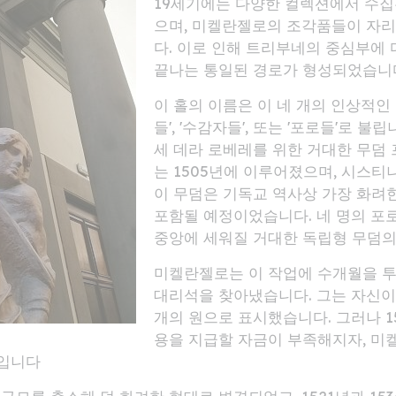
19세기에는 다양한 컬렉션에서 수집
으며, 미켈란젤로의 조각품들이 자리
다. 이로 인해 트리부네의 중심부에
끝나는 통일된 경로가 형성되었습니
이 홀의 이름은 이 네 개의 인상적인
들', '수감자들', 또는 '포로들'로 
세 데라 로베레를 위한 거대한 무덤
는 1505년에 이루어졌으며, 시스티
이 무덤은 기독교 역사상 가장 화려
포함될 예정이었습니다. 네 명의 포
중앙에 세워질 거대한 독립형 무덤의
미켈란젤로는 이 작업에 수개월을 
대리석을 찾아냈습니다. 그는 자신이
개의 원으로 표시했습니다. 그러나 1
용을 지급할 자금이 부족해지자, 미
문입니다