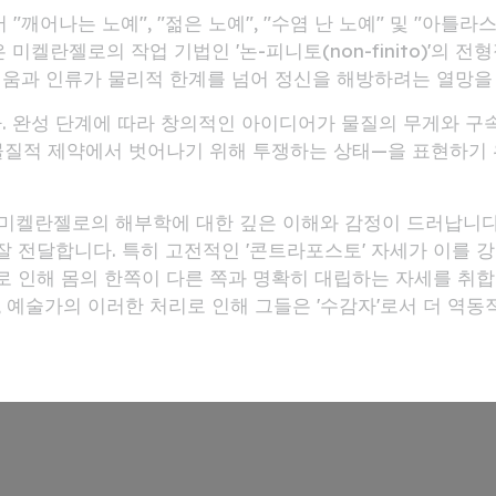
깨어나는 노예", "젊은 노예", "수염 난 노예" 및 "아틀라
미켈란젤로의 작업 기법인 '논-피니토(non-finito)'의 
움과 인류가 물리적 한계를 넘어 정신을 해방하려는 열망을
. 완성 단계에 따라 창의적인 아이디어가 물질의 무게와 구
물질적 제약에서 벗어나기 위해 투쟁하는 상태—을 표현하기
때, 미켈란젤로의 해부학에 대한 깊은 이해와 감정이 드러납니
잘 전달합니다. 특히 고전적인 '콘트라포스토' 자세가 이를 
로 인해 몸의 한쪽이 다른 쪽과 명확히 대립하는 자세를 취
예술가의 이러한 처리로 인해 그들은 '수감자'로서 더 역동