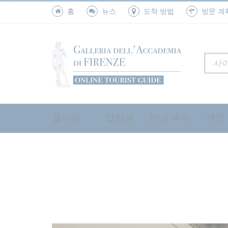
홈
뉴스
도착 방법
방문 계
플래스터 캐스트 갤러리
후기 고딕 양식의 홀
콜로소 홀
수감자 홀
오르카냐의 방
파치노의 방
지오토의 방
음악 악기
트리뷴
갤러리
입장권
안내 투어
개인
방문 계획 세우기
홀스
미켈란젤로의 다비드