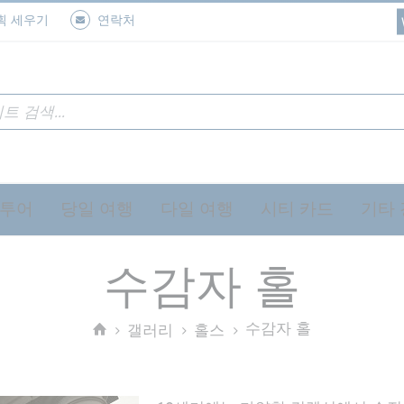
획 세우기
연락처
 투어
당일 여행
다일 여행
시티 카드
기타
수감자 홀
수감자 홀
갤러리
홀스