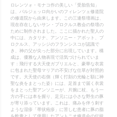
ロレンツォ・モナコ作の美しい「受胎告知」
は、バルジェッロ向かいのフィレンツェ修道院
の修道院から由来します。この三連祭壇画は、
現在存在しないサン・プロクルス教会の祭壇の
ために制作されました。ここに描かれた聖人の
中には、カタリナ、アンソニー・アボット、プ
ロクルス、アッシジのフランシスコが認識で
き、神の父が尖った部分に出現しています。構
成は、優雅な人物表現で活気づけられていま
す：飛行する大天使ガブリエルと、豪華な衣裳
に包まれた聖母マリアの不安げな仕草が対照的
です。大天使の右側（輝く打刻の光輪と額に神
聖な炎をまとった姿）には、足首まで届く衣裳
をまとった聖アンソニーが、片腕に杖、もう一
方の手には本を握り、足元には小さな野生の豚
が寄り添っています。これは、痛みを伴う刺す
ような湿疹「帯状疱疹」に苦しむ患者に豚の脂
を軟膏として使用したアントニオ修道会の伝統