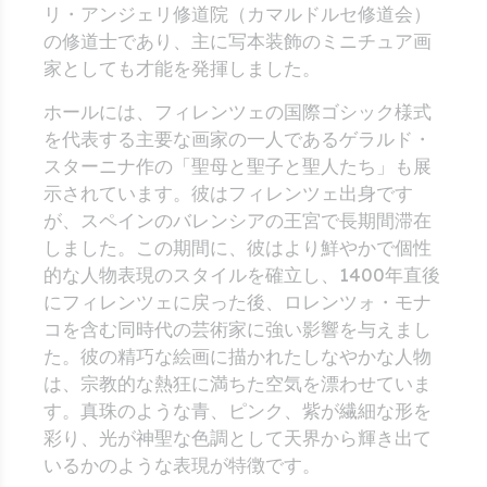
リ・アンジェリ修道院（カマルドルセ修道会）
の修道士であり、主に写本装飾のミニチュア画
家としても才能を発揮しました。
ホールには、フィレンツェの国際ゴシック様式
を代表する主要な画家の一人であるゲラルド・
スターニナ作の「聖母と聖子と聖人たち」も展
示されています。彼はフィレンツェ出身です
が、スペインのバレンシアの王宮で長期間滞在
しました。この期間に、彼はより鮮やかで個性
的な人物表現のスタイルを確立し、1400年直後
にフィレンツェに戻った後、ロレンツォ・モナ
コを含む同時代の芸術家に強い影響を与えまし
た。彼の精巧な絵画に描かれたしなやかな人物
は、宗教的な熱狂に満ちた空気を漂わせていま
す。真珠のような青、ピンク、紫が繊細な形を
彩り、光が神聖な色調として天界から輝き出て
いるかのような表現が特徴です。