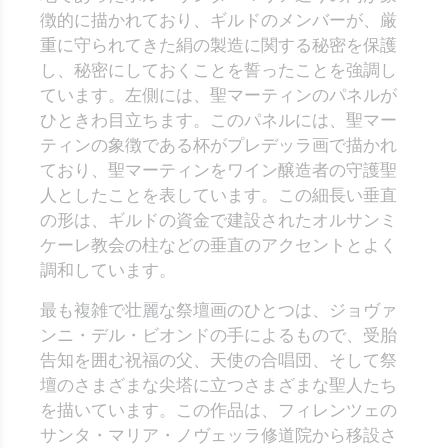
徴的に描かれており、ギルドのメンバーが、厳
重に守られてきた絹の製造に関する秘密を保護
し、秘密にしておくことを誓ったことを強調し
ています。左側には、聖マーティンのパネルが
ひときわ目立ちます。このパネルには、聖マー
ティンの象徴である杯がプレデッラ画で描かれ
ており、聖マーティンをワイン醸造者の守護聖
人としたことを表しています。この細長い垂直
の形は、ギルドの資金で建設されたオルサンミ
ケーレ教会の柱などの垂直のアクセントとよく
調和しています。
最も複雑で壮麗な祭壇画のひとつは、ジョヴァ
ンニ・デル・ビオンドの手によるもので、受胎
告知を囲む祝福の父、天使の合唱団、そして祭
壇のさまざまな尖塔に立つさまざまな聖人たち
を描いています。この作品は、フィレンツェの
サンタ・マリア・ノヴェッラ修道院から移設さ