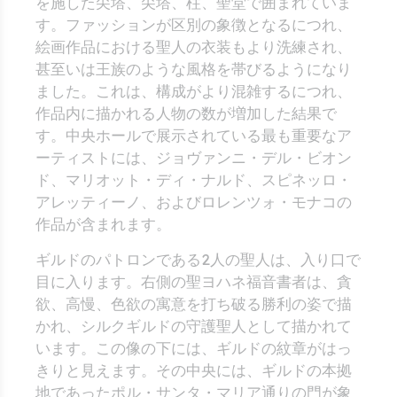
を施した尖塔、尖塔、柱、聖堂で囲まれていま
す。ファッションが区別の象徴となるにつれ、
絵画作品における聖人の衣装もより洗練され、
甚至いは王族のような風格を帯びるようになり
ました。これは、構成がより混雑するにつれ、
作品内に描かれる人物の数が増加した結果で
す。中央ホールで展示されている最も重要なア
ーティストには、ジョヴァンニ・デル・ビオン
ド、マリオット・ディ・ナルド、スピネッロ・
アレッティーノ、およびロレンツォ・モナコの
作品が含まれます。
ギルドのパトロンである2人の聖人は、入り口で
目に入ります。右側の聖ヨハネ福音書者は、貪
欲、高慢、色欲の寓意を打ち破る勝利の姿で描
かれ、シルクギルドの守護聖人として描かれて
います。この像の下には、ギルドの紋章がはっ
きりと見えます。その中央には、ギルドの本拠
地であったポル・サンタ・マリア通りの門が象