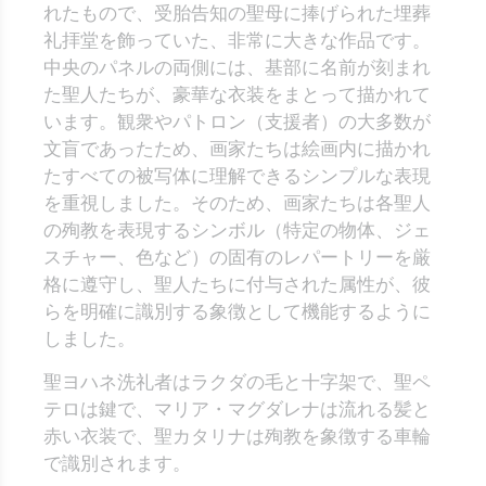
れたもので、受胎告知の聖母に捧げられた埋葬
礼拝堂を飾っていた、非常に大きな作品です。
中央のパネルの両側には、基部に名前が刻まれ
た聖人たちが、豪華な衣装をまとって描かれて
います。観衆やパトロン（支援者）の大多数が
文盲であったため、画家たちは絵画内に描かれ
たすべての被写体に理解できるシンプルな表現
を重視しました。そのため、画家たちは各聖人
の殉教を表現するシンボル（特定の物体、ジェ
スチャー、色など）の固有のレパートリーを厳
格に遵守し、聖人たちに付与された属性が、彼
らを明確に識別する象徴として機能するように
しました。
聖ヨハネ洗礼者はラクダの毛と十字架で、聖ペ
テロは鍵で、マリア・マグダレナは流れる髪と
赤い衣装で、聖カタリナは殉教を象徴する車輪
で識別されます。