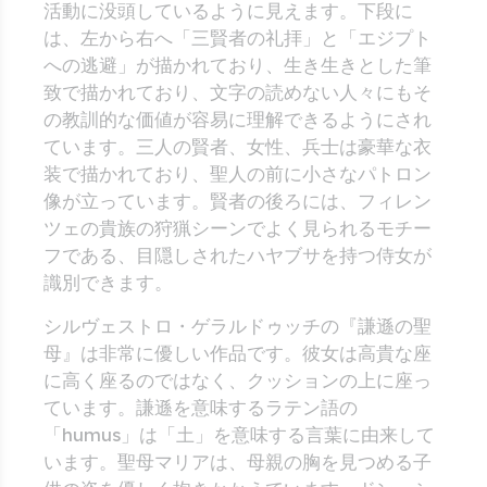
活動に没頭しているように見えます。下段に
は、左から右へ「三賢者の礼拝」と「エジプト
への逃避」が描かれており、生き生きとした筆
致で描かれており、文字の読めない人々にもそ
の教訓的な価値が容易に理解できるようにされ
ています。三人の賢者、女性、兵士は豪華な衣
装で描かれており、聖人の前に小さなパトロン
像が立っています。賢者の後ろには、フィレン
ツェの貴族の狩猟シーンでよく見られるモチー
フである、目隠しされたハヤブサを持つ侍女が
識別できます。
シルヴェストロ・ゲラルドゥッチの『謙遜の聖
母』は非常に優しい作品です。彼女は高貴な座
に高く座るのではなく、クッションの上に座っ
ています。謙遜を意味するラテン語の
「humus」は「土」を意味する言葉に由来して
います。聖母マリアは、母親の胸を見つめる子