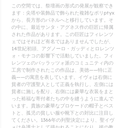
この空間では、祭壇画の形式の発展が観察でき
ます：尖塔や装飾品で飾られた複雑なポリptyx
から、長方形のパネルへと移行しています。そ
の中に、最近サンタ・アグネス作の巨匠に帰属
された作品があります。この巨匠はフィレンツ
ェではそれほど有名ではありませんでしたが、
14世紀初頭、アグノーロ・ガッディとロレンツ
ォ・モナコの影響下で活動していました。フィ
レンツェのパッラッツォ派のコミュニティ内の
工房で制作されたこの作品は、美徳——特に正
義——の寓意を表しています。イヴォは右側に
貧者の守護聖人として正義を執行し、左側には
貧者に施しを配り、右側には豪華な衣装をまと
った裕福な寄付者たちの中を縫うように進んで
います。貴族の豪華なブロケードの帽子とベス
トと、孤児の貧しい服や靴下との対比に注目し
てください。1366年の列聖決定により、聖イヴ
ォは弁護士として描かれることになり、彼の教