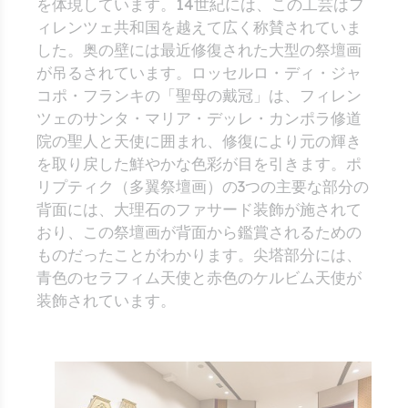
を体現しています。14世紀には、この工芸はフ
ィレンツェ共和国を越えて広く称賛されていま
した。奥の壁には最近修復された大型の祭壇画
が吊るされています。ロッセルロ・ディ・ジャ
コポ・フランキの「聖母の戴冠」は、フィレン
ツェのサンタ・マリア・デッレ・カンポラ修道
院の聖人と天使に囲まれ、修復により元の輝き
を取り戻した鮮やかな色彩が目を引きます。ポ
リプティク（多翼祭壇画）の3つの主要な部分の
背面には、大理石のファサード装飾が施されて
おり、この祭壇画が背面から鑑賞されるための
ものだったことがわかります。尖塔部分には、
青色のセラフィム天使と赤色のケルビム天使が
装飾されています。