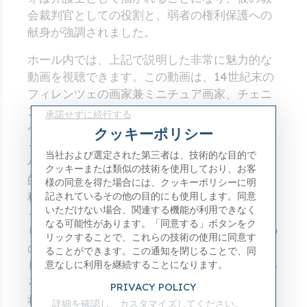
会裁判官としての役割と、弱者の権利保護への
献身が強調されました。
ホール内では、上記で説明した非常に魅力的な
動画を視聴できます。この動画は、14世紀末の
フィレンツェの画家兼ミニチュア画家、チェニ
ンノ・チェニンニの『芸術の書』に従い、テン
承諾せずに続行する
ペラ板絵の技法を正確に、言葉通りに段階を追
クッキーポリシー
って再現しています。この動画では、祭壇画の
当社および選定された第三者は、技術的な目的で
小型モデルが、木材の準備から金箔貼り、最終
クッキーまたは類似の技術を使用しており、お客
的なテンペラ絵の具による塗装まで、一連の工
様の同意を得た場合には、クッキーポリシーに明
程が説明されています。ポリプティク（ギリシ
記されているその他の目的にも使用します。同意
いただけない場合、関連する機能が利用できなく
ャ語の「ポルー」（多く）と「プティケ」（折
なる可能性があります。「同意する」ボタンをク
り）に由来）とは、複数の描かれたパネルを1つ
リックすることで、これらの技術の使用に同意す
のフレームに組み合わせて構成された絵画を指
ることができます。この通知を閉じることで、同
します。作品が3つのセクションに分割されてい
意なしに利用を継続することになります。
る場合、トリプティクと呼ばれます。通常、こ
PRIVACY POLICY
れらの絵画は、上部には尖った装飾要素や側面
詳細を確認し、カスタマイズしてください。