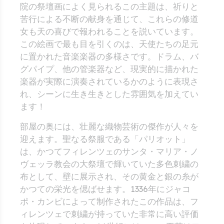
院の祭壇画によく見られるこの主題は、祈りと
苦行による不断の献身を通じて、これらの修道
女も天の喜びで報われることを説いています。
この絵画で最も目を引くのは、天使たちの足元
に置かれた音楽楽器の多様さです。ドラム、バ
グパイプ、他の管楽器など、現実的に描かれた
楽器が実際に演奏されているかのように表現さ
れ、シーンに生き生きとした雰囲気を加えてい
ます！
部屋の奥には、壮麗な織物芸術の傑作が人々を
迎えます。聖なる祭服である「パリオット」
は、かつてフィレンツェのサンタ・マリア・ノ
ヴェッラ教会の大祭壇で輝いていた多色刺繍の
布として、壁に展示され、その黄金と銀の糸が
かつての栄光を偲ばせます。1336年にジャコ
ポ・カンビによって制作されたこの作品は、フ
ィレンツェで刺繍が持っていた非常に高い評価