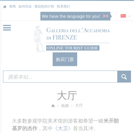
新闻
如何到达
规划您的行程
联系我们
We have the language for you!
购买门票
大厅
大厅
画廊
大多数参观学院美术馆的游客都希望一睹
米开朗
基罗的杰作
，其中
《大卫
》首当其冲。