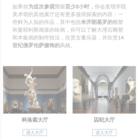
如果你
为这次参观
预留
至少2小时，
你会发现学院
美术馆的其他展厅还有更多值得探索的内容：一
些鲜为人知的作品，其中包括
米开朗基罗的
雕塑
和曼耶利斯画派的绘画，你可以了解大理石雕塑
和木板画的制作技法，欣赏古董乐器，并欣赏14
世纪佛罗伦萨服饰的
风格。
科洛索大厅
囚犯大厅
进入大厅
进入大厅